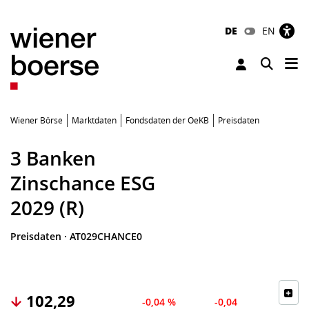
DE
EN
Tog
Toggle 
Wiener Börse
Marktdaten
Fondsdaten der OeKB
Preisdaten
3 Banken
Zinschance ESG
2029 (R)
Preisdaten
·
AT029CHANCE0
102,29
-0,04 %
-0,04