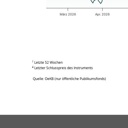
März 2026
Apr. 2026
End of interactive chart.
1
Letzte 52 Wochen
4
Letzter Schlusspreis des Instruments
Quelle: OeKB (nur öffentliche Publikumsfonds)