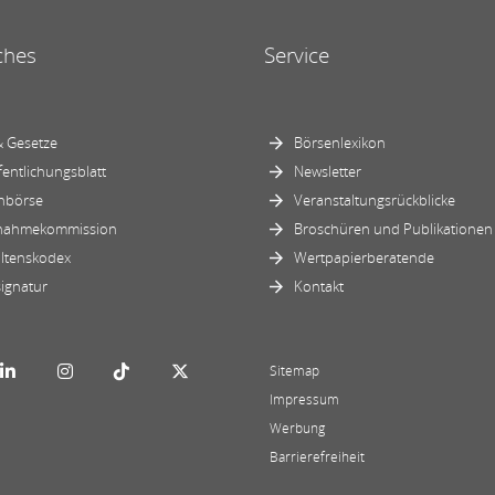
ches
Service
 Gesetze
Börsenlexikon
fentlichungsblatt
Newsletter
nbörse
Veranstaltungsrückblicke
nahmekommission
Broschüren und Publikationen
ltenskodex
Wertpapierberatende
ignatur
Kontakt
Sitemap
Impressum
Werbung
Barrierefreiheit