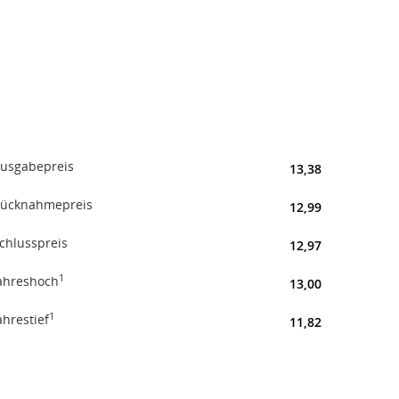
usgabepreis
13,38
ücknahmepreis
12,99
chlusspreis
12,97
1
ahreshoch
13,00
1
ahrestief
11,82