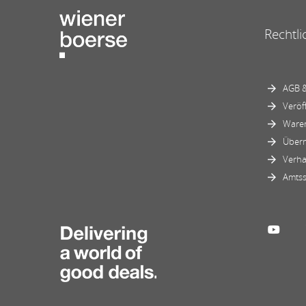
Rechtli
AGB &
Veröf
Ware
Über
Verha
Amtss