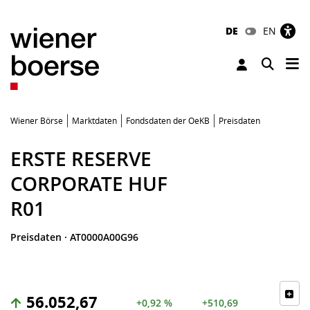
DE
EN
Tog
Toggle 
Wiener Börse
Marktdaten
Fondsdaten der OeKB
Preisdaten
ERSTE RESERVE
CORPORATE HUF
R01
Preisdaten
·
AT0000A00G96
56.052,67
+0,92 %
+510,69