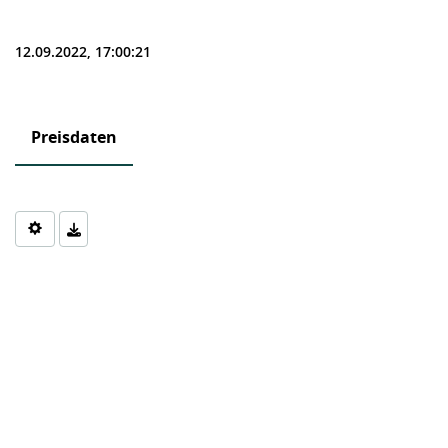
12.09.2022, 17:00:21
Preisdaten
Chart
Chart with 0 data points.
The chart has 1 X axis displaying Time. Data ranges from 1970-0
The chart has 1 Y axis displaying values. Data ranges from 0 to 0