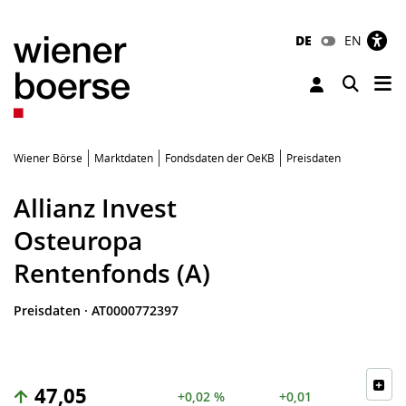
DE
EN
Tog
Toggle 
Wiener Börse
Marktdaten
Fondsdaten der OeKB
Preisdaten
Allianz Invest
Osteuropa
Rentenfonds (A)
Preisdaten
·
AT0000772397
47,05
+0,02 %
+0,01