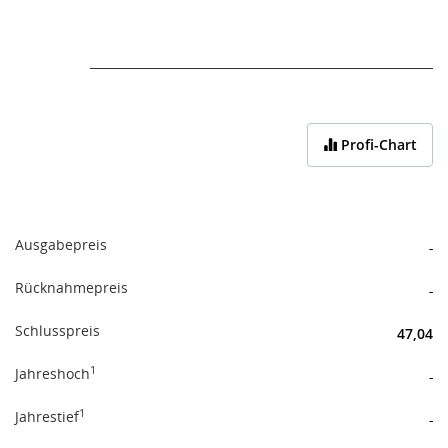
End of interactive chart.
Profi-Chart
Ausgabepreis
-
Rücknahmepreis
-
Schlusspreis
47,04
1
Jahreshoch
-
1
Jahrestief
-