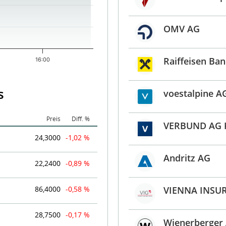
OMV AG
Raiffeisen Ban
16:00
s
voestalpine A
Preis
Diff. %
VERBUND AG K
24,3000
-1,02 %
Andritz AG
22,2400
-0,89 %
86,4000
-0,58 %
VIENNA INSU
28,7500
-0,17 %
Wienerberger