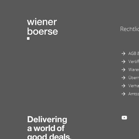
Rechtli
AGB &
Veröf
Ware
Über
Verha
Amtss