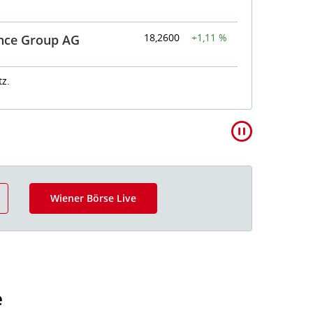
18,2600
+1,11 %
nce Group AG
Rea
z.
Wiener Börse Live
e