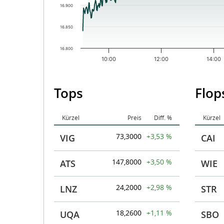
16.900
16.850
16.800
10:00
12:00
14:00
End of interactive chart.
Tops
Flop
Kürzel
Preis
Diff. %
Kürzel
73,3000
+3,53 %
VIG
CAI
147,8000
+3,50 %
ATS
WIE
24,2000
+2,98 %
LNZ
STR
18,2600
+1,11 %
UQA
SBO