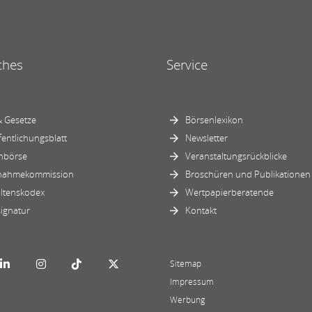
ches
Service
 Gesetze
Börsenlexikon
fentlichungsblatt
Newsletter
nbörse
Veranstaltungsrückblicke
nahmekommission
Broschüren und Publikationen
ltenskodex
Wertpapierberatende
ignatur
Kontakt
Sitemap
Impressum
Werbung