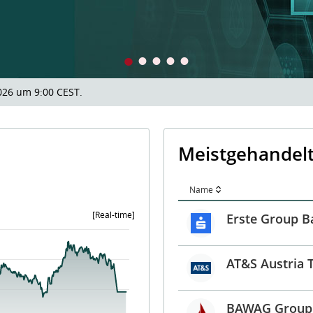
026 um 9:00 CEST.
Meistgehandel
Name
[Real-time]
Erste Group B
s from 2026-08-06 09:00:58 to 2026-08-06 17:50:01.
AT&S Austria 
ges from 16840.07 to 17029.51.
BAWAG Group