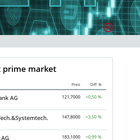
t prime market
Mar
Nam
Preis
Diff. %
121,7000
+0,50 %
ank AG
147,8000
+3,50 %
Tech.&Systemtech.
183,1000
+0,99 %
 AG