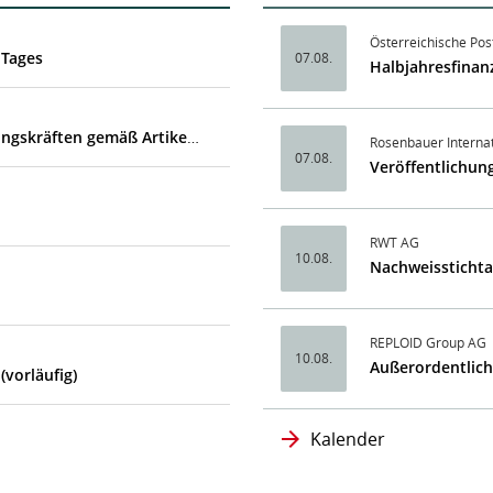
Österreichische Pos
 Tages
07.08.
Halbjahresfinan
PTA-DD: Mitteilung über Eigengeschäfte von Führungskräften gemäß Artikel 19 MAR
Rosenbauer Interna
07.08.
Veröffentlichun
RWT AG
10.08.
Nachweissticht
REPLOID Group AG
10.08.
Außerordentlic
(vorläufig)
Kalender