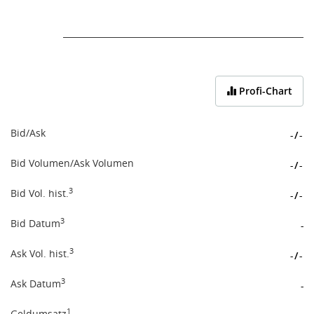
End of interactive chart.
Profi-Chart
Bid/Ask
-
/
-
Bid Volumen/Ask Volumen
-
/
-
3
Bid Vol. hist.
-
/
-
3
Bid Datum
-
3
Ask Vol. hist.
-
/
-
3
Ask Datum
-
1
Geldumsatz