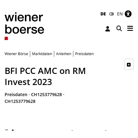
DE
EN
Tog
Toggle 
Wiener Börse
Marktdaten
Anleihen
Preisdaten
BFI PCC AMC on RM
Invest 2023
Preisdaten
·
CH1253779628
·
CH1253779628
-
-
-