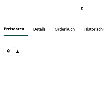
D
-
Preisdaten
Details
Orderbuch
Historische
Chart
Chart with 0 data points.
The chart has 1 X axis displaying Time. Data ranges from 1970-0
The chart has 1 Y axis displaying values. Data ranges from 0 to 0