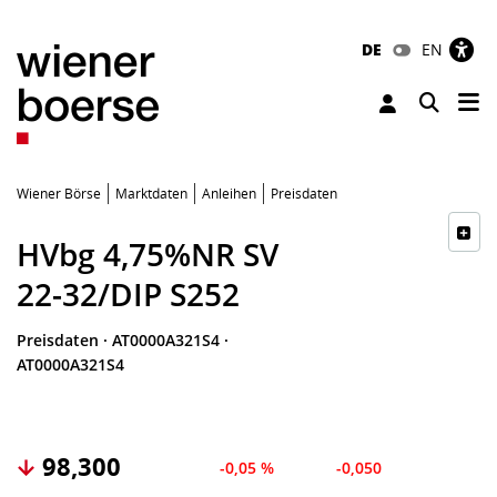
DE
EN
Tog
Toggle 
Wiener Börse
Marktdaten
Anleihen
Preisdaten
HVbg 4,75%NR SV
22-32/DIP S252
Preisdaten
·
AT0000A321S4
·
AT0000A321S4
98,300
-0,05 %
-0,050