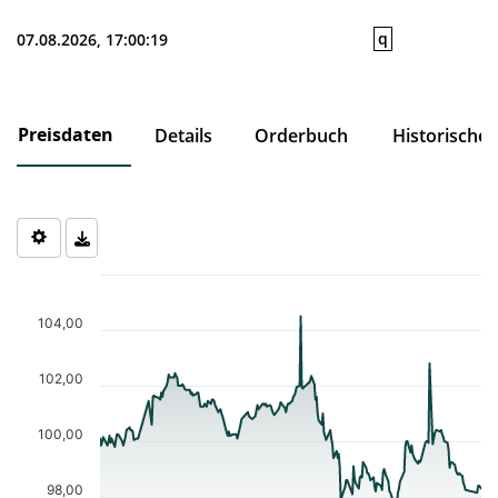
q
07.08.2026, 17:00:19
Preisdaten
Details
Orderbuch
Historische
Chart
Chart with 232 data points.
The chart has 1 X axis displaying Time. Data ranges from 2025-0
104,00
The chart has 1 Y axis displaying values. Data ranges from 97.65 
102,00
100,00
98,00