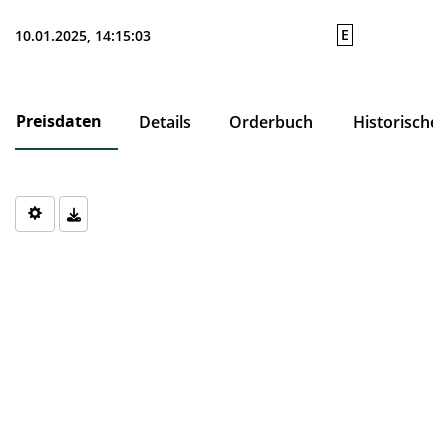
E
10.01.2025, 14:15:03
Preisdaten
Details
Orderbuch
Historische
Chart
Chart with 0 data points.
The chart has 1 X axis displaying Time. Data ranges from 1970-0
The chart has 1 Y axis displaying values. Data ranges from 0 to 0