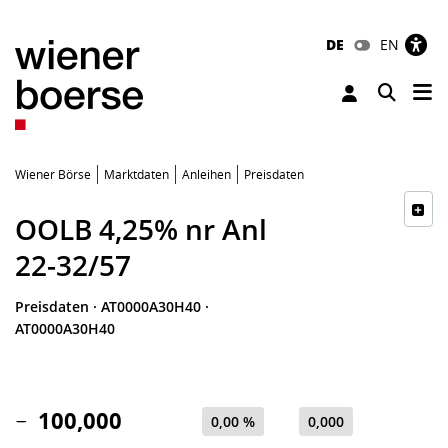
DE
EN
Tog
Toggle 
Wiener Börse
Marktdaten
Anleihen
Preisdaten
OOLB 4,25% nr Anl
22-32/57
Preisdaten
·
AT0000A30H40
·
AT0000A30H40
100,000
0,00 %
0,000