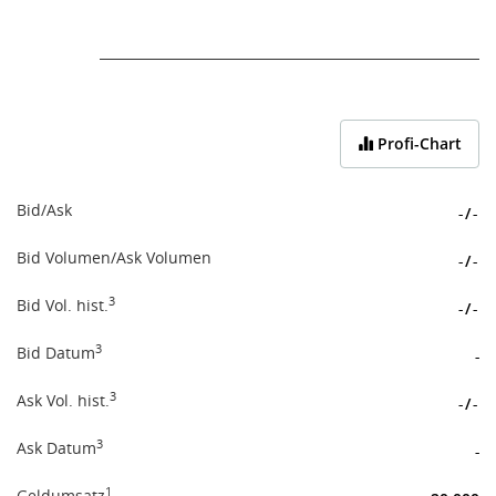
End of interactive chart.
Profi-Chart
Bid/Ask
-
/
-
Bid Volumen/Ask Volumen
-
/
-
3
Bid Vol. hist.
-
/
-
3
Bid Datum
-
3
Ask Vol. hist.
-
/
-
3
Ask Datum
-
1
Geldumsatz