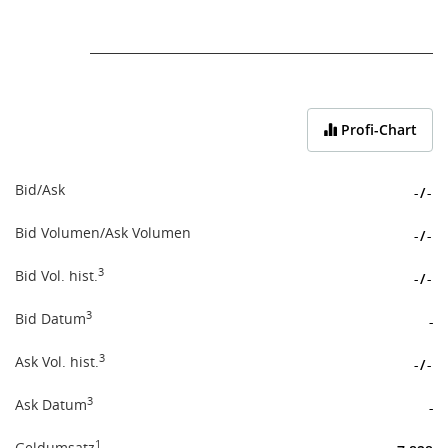
End of interactive chart.
Profi-Chart
Bid/Ask
-
/
-
Bid Volumen/Ask Volumen
-
/
-
3
Bid Vol. hist.
-
/
-
3
Bid Datum
-
3
Ask Vol. hist.
-
/
-
3
Ask Datum
-
1
Geldumsatz