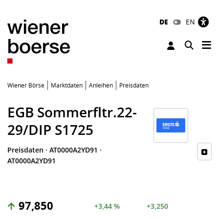
DE
EN
Tog
Toggle 
Wiener Börse
Marktdaten
Anleihen
Preisdaten
EGB Sommerfltr.22-
29/DIP S1725
Preisdaten
·
AT0000A2YD91
·
AT0000A2YD91
97,850
+3,44 %
+3,250