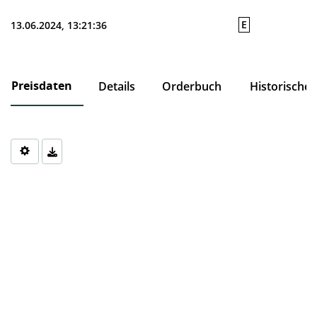
E
13.06.2024, 13:21:36
Preisdaten
Details
Orderbuch
Historische
Chart
Chart with 0 data points.
The chart has 1 X axis displaying Time. Data ranges from 1970-0
The chart has 1 Y axis displaying values. Data ranges from 0 to 0