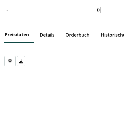
D
-
Preisdaten
Details
Orderbuch
Historische
Chart
Chart with 0 data points.
The chart has 1 X axis displaying Time. Data ranges from 1970-0
The chart has 1 Y axis displaying values. Data ranges from 0 to 0