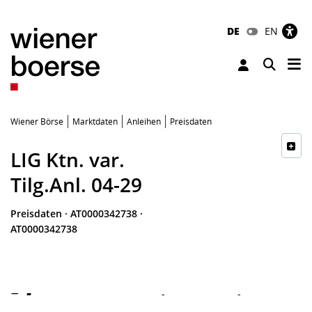
DE
EN
Tog
Toggle 
Wiener Börse
Marktdaten
Anleihen
Preisdaten
LIG Ktn. var.
Tilg.Anl. 04-29
Preisdaten
·
AT0000342738
·
AT0000342738
-
-
-