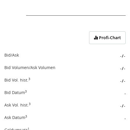
End of interactive chart.
Profi-Chart
Bid/Ask
-
/
-
Bid Volumen/Ask Volumen
-
/
-
3
Bid Vol. hist.
-
/
-
3
Bid Datum
-
3
Ask Vol. hist.
-
/
-
3
Ask Datum
-
1
Geldumsatz