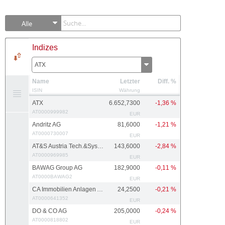
Alle
Indizes
ATX
Name
Letzter
Diff. %
ISIN
Währung
ATX
6.652,7300
-1,36 %
AT0000999982
EUR
Andritz AG
81,6000
-1,21 %
AT0000730007
EUR
AT&S Austria Tech.&Systemtech.
143,6000
-2,84 %
AT0000969985
EUR
BAWAG Group AG
182,9000
-0,11 %
AT0000BAWAG2
EUR
CA Immobilien Anlagen AG
24,2500
-0,21 %
AT0000641352
EUR
DO & CO AG
205,0000
-0,24 %
AT0000818802
EUR