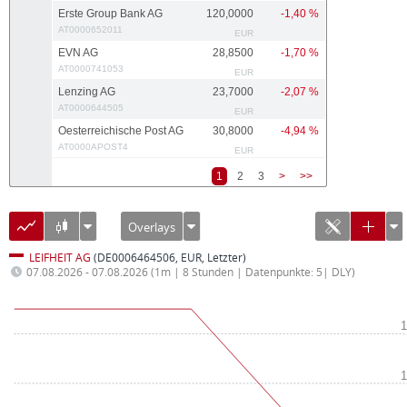
Erste Group Bank AG
120,0000
-1,40 %
AT0000652011
EUR
EVN AG
28,8500
-1,70 %
AT0000741053
EUR
Lenzing AG
23,7000
-2,07 %
AT0000644505
EUR
Oesterreichische Post AG
30,8000
-4,94 %
AT0000APOST4
EUR
1
2
3
>
>>
Overlays
LEIFHEIT AG
(DE0006464506, EUR, Letzter)
07.08.2026 - 07.08.2026
(1m | 8 Stunden | Datenpunkte: 5| DLY)