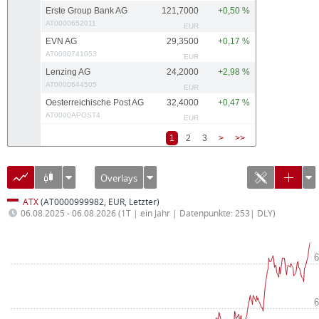
Erste Group Bank AG
121,7000
+0,50 %
AT0000652011
EUR
EVN AG
29,3500
+0,17 %
AT0000741053
EUR
Lenzing AG
24,2000
+2,98 %
AT0000644505
EUR
Oesterreichische Post AG
32,4000
+0,47 %
AT0000APOST4
EUR
1
2
3
>
>>
Overlays
ATX
(AT0000999982, EUR, Letzter)
06.08.2025 - 06.08.2026
(1T | ein Jahr | Datenpunkte: 253| DLY)