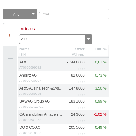
Alle
Indizes
ATX
Name
Letzter
Diff. %
ISIN
Währung
ATX
6.744,6600
+0,61 %
AT0000999982
EUR
Andritz AG
82,6000
+0,73 %
AT0000730007
EUR
AT&S Austria Tech.&Systemtech.
147,8000
+3,50 %
AT0000969985
EUR
BAWAG Group AG
183,1000
+0,99 %
AT0000BAWAG2
EUR
CA Immobilien Anlagen AG
24,3000
-1,02 %
AT0000641352
EUR
DO & CO AG
205,5000
+0,49 %
AT0000818802
EUR