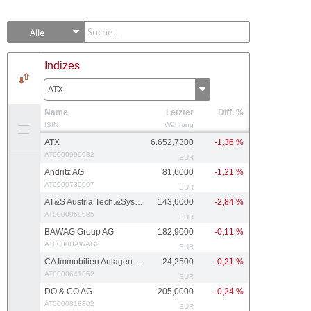
Alle
Indizes
ATX
Name
Letzter
Diff. %
ISIN
Währung
ATX
6.652,7300
-1,36 %
AT0000999982
EUR
Andritz AG
81,6000
-1,21 %
AT0000730007
EUR
AT&S Austria Tech.&Systemtech.
143,6000
-2,84 %
AT0000969985
EUR
BAWAG Group AG
182,9000
-0,11 %
AT0000BAWAG2
EUR
CA Immobilien Anlagen AG
24,2500
-0,21 %
AT0000641352
EUR
DO & CO AG
205,0000
-0,24 %
AT0000818802
EUR