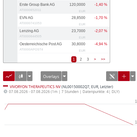
Erste Group Bank AG
120,0000
-1,40 %
AT0000652011
EUR
EVN AG
28,8500
-1,70 %
AT0000741053
EUR
Lenzing AG
23,7000
-2,07 %
AT0000644505
EUR
Oesterreichische Post AG
30,8000
-4,94 %
AT0000APOST4
EUR
1
2
3
>
>>
Overlays
VIVORYON THERAPEUTICS NV
(NL00150002Q7, EUR, Letzter)
07.08.2026 - 07.08.2026
(1m | 7 Stunden | Datenpunkte: 4| DLY)