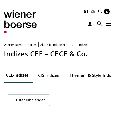
DE
EN
Tog
Toggle 
Wiener Börse
Indizes
Aktuelle Indexwerte
CEE-Indizes
Indizes CEE – CECE & Co.
CEE-Indizes
CIS-Indizes
Themen- & Style-Indize
Filter einblenden