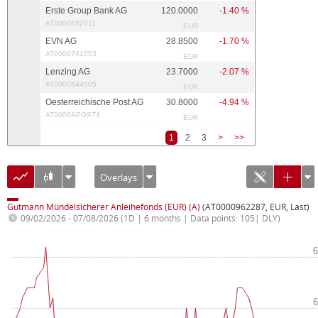
Erste Group Bank AG
120.0000
-1.40 %
AT0000652011
EUR
EVN AG
28.8500
-1.70 %
AT0000741053
EUR
Lenzing AG
23.7000
-2.07 %
AT0000644505
EUR
Oesterreichische Post AG
30.8000
-4.94 %
AT0000APOST4
EUR
1
2
3
>
>>
Overlays
Gutmann Mündelsicherer Anleihefonds (EUR) (A)
(AT0000962287, EUR, Last)
09/02/2026 - 07/08/2026
(1D | 6 months | Data points: 105| DLY)