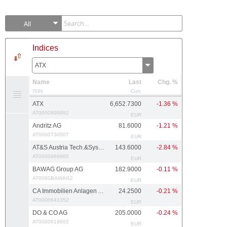
All
Indices
ATX
Name
Last
Chg. %
ISIN
Curr.
ATX
6,652.7300
-1.36 %
AT0000999982
EUR
Andritz AG
81.6000
-1.21 %
AT0000730007
EUR
AT&S Austria Tech.&Systemtech.
143.6000
-2.84 %
AT0000969985
EUR
BAWAG Group AG
182.9000
-0.11 %
AT0000BAWAG2
EUR
CA Immobilien Anlagen AG
24.2500
-0.21 %
AT0000641352
EUR
DO & CO AG
205.0000
-0.24 %
AT0000818802
EUR