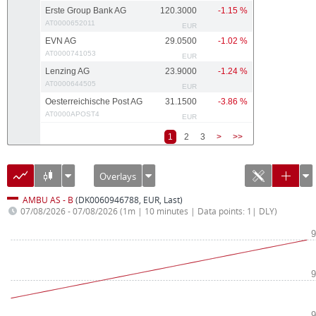
Erste Group Bank AG
120.3000
-1.15 %
AT0000652011
EUR
EVN AG
29.0500
-1.02 %
AT0000741053
EUR
Lenzing AG
23.9000
-1.24 %
AT0000644505
EUR
Oesterreichische Post AG
31.1500
-3.86 %
AT0000APOST4
EUR
1
2
3
>
>>
Overlays
AMBU AS - B
(DK0060946788, EUR, Last)
07/08/2026 - 07/08/2026
(1m | 10 minutes | Data points: 1| DLY)