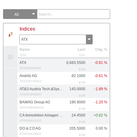
All
Indices
ATX
Name
Last
Chg. %
ISIN
Curr.
ATX
6,683.5500
-0.91 %
AT0000999982
EUR
Andritz AG
82.1000
-0.61 %
AT0000730007
EUR
AT&S Austria Tech.&Systemtech.
145.0000
-1.89 %
AT0000969985
EUR
BAWAG Group AG
180.9000
-1.20 %
AT0000BAWAG2
EUR
CA Immobilien Anlagen AG
24.4500
+0.62 %
AT0000641352
EUR
DO & CO AG
205.5000
0.00 %
AT0000818802
EUR