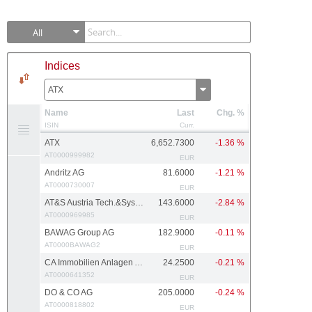
All
Indices
ATX
Name
Last
Chg. %
ISIN
Curr.
ATX
6,652.7300
-1.36 %
AT0000999982
EUR
Andritz AG
81.6000
-1.21 %
AT0000730007
EUR
AT&S Austria Tech.&Systemtech.
143.6000
-2.84 %
AT0000969985
EUR
BAWAG Group AG
182.9000
-0.11 %
AT0000BAWAG2
EUR
CA Immobilien Anlagen AG
24.2500
-0.21 %
AT0000641352
EUR
DO & CO AG
205.0000
-0.24 %
AT0000818802
EUR