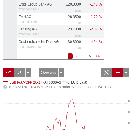
Erste Group Bank AG
120.0000
-1.40 %
AT0000652011
EUR
EVN AG
28.8500
-1.70 %
AT0000741053
EUR
Lenzing AG
23.7000
-2.07 %
AT0000644505
EUR
Oesterreichische Post AG
30.8000
-4.94 %
AT0000APOST4
EUR
1
2
3
>
>>
Overlays
EGB Put/PORR 26-27
(AT0000A3TY76, EUR, Last)
10/02/2026 - 07/08/2026
(1D | 6 months | Data points: 84| DLY)