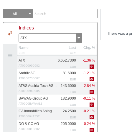
All
Indices
There was a p
ATX
Name
Last
Chg. %
ISIN
Curr.
ATX
6,652.7300
-1.36 %
AT0000999982
EUR
Andritz AG
81.6000
-1.21 %
AT0000730007
EUR
AT&S Austria Tech.&Systemtech.
143.6000
-2.84 %
AT0000969985
EUR
BAWAG Group AG
182.9000
-0.11 %
AT0000BAWAG2
EUR
CA Immobilien Anlagen AG
24.2500
-0.21 %
AT0000641352
EUR
DO & CO AG
205.0000
-0.24 %
AT0000818802
EUR