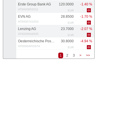
Erste Group Bank AG
120.0000
-1.40 %
AT0000652011
EUR
EVN AG
28.8500
-1.70 %
AT0000741053
EUR
Lenzing AG
23.7000
-2.07 %
AT0000644505
EUR
Oesterreichische Post AG
30.8000
-4.94 %
AT0000APOST4
EUR
1
2
3
>
>>