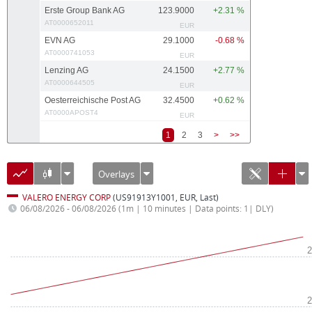
Erste Group Bank AG
123.9000
+2.31 %
AT0000652011
EUR
EVN AG
29.1000
-0.68 %
AT0000741053
EUR
Lenzing AG
24.1500
+2.77 %
AT0000644505
EUR
Oesterreichische Post AG
32.4500
+0.62 %
AT0000APOST4
EUR
1
2
3
>
>>
Overlays
VALERO ENERGY CORP
(US91913Y1001, EUR, Last)
06/08/2026 - 06/08/2026
(1m | 10 minutes | Data points: 1| DLY)