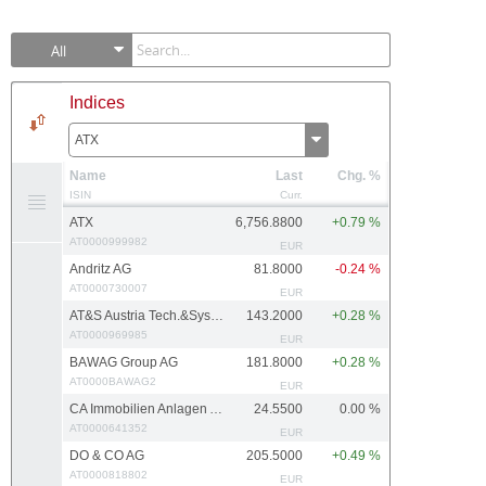
All
Indices
ATX
Name
Last
Chg. %
ISIN
Curr.
ATX
6,756.8800
+0.79 %
AT0000999982
EUR
Andritz AG
81.8000
-0.24 %
AT0000730007
EUR
AT&S Austria Tech.&Systemtech.
143.2000
+0.28 %
AT0000969985
EUR
BAWAG Group AG
181.8000
+0.28 %
AT0000BAWAG2
EUR
CA Immobilien Anlagen AG
24.5500
0.00 %
AT0000641352
EUR
DO & CO AG
205.5000
+0.49 %
AT0000818802
EUR