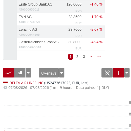
Erste Group Bank AG
120.0000
-1.40 %
AT0000652011
EUR
EVN AG
28.8500
-1.70 %
AT0000741053
EUR
Lenzing AG
23.7000
-2.07 %
AT0000644505
EUR
Oesterreichische Post AG
30.8000
-4.94 %
AT0000APOST4
EUR
1
2
3
>
>>
Overlays
DELTA AIR LINES INC
(US2473617023, EUR, Last)
07/08/2026 - 07/08/2026
(1m | 9 hours | Data points: 4| DLY)