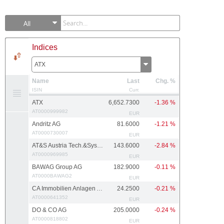
All
Indices
ATX
Name
Last
Chg. %
ISIN
Curr.
ATX
6,652.7300
-1.36 %
AT0000999982
EUR
Andritz AG
81.6000
-1.21 %
AT0000730007
EUR
AT&S Austria Tech.&Systemtech.
143.6000
-2.84 %
AT0000969985
EUR
BAWAG Group AG
182.9000
-0.11 %
AT0000BAWAG2
EUR
CA Immobilien Anlagen AG
24.2500
-0.21 %
AT0000641352
EUR
DO & CO AG
205.0000
-0.24 %
AT0000818802
EUR