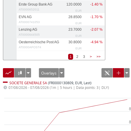
Erste Group Bank AG
120.0000
-1.40 %
AT0000652011
EUR
EVN AG
28.8500
-1.70 %
AT0000741053
EUR
Lenzing AG
23.7000
-2.07 %
AT0000644505
EUR
Oesterreichische Post AG
30.8000
-4.94 %
AT0000APOST4
EUR
1
2
3
>
>>
Overlays
SOCIETE GENERALE SA
(FR0000130809, EUR, Last)
07/08/2026 - 07/08/2026
(1m | 5 hours | Data points: 3| DLY)