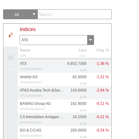
All
Indices
ATX
Name
Last
Chg. %
ISIN
Curr.
ATX
6,652.7300
-1.36 %
AT0000999982
EUR
Andritz AG
81.6000
-1.21 %
AT0000730007
EUR
AT&S Austria Tech.&Systemtech.
143.6000
-2.84 %
AT0000969985
EUR
BAWAG Group AG
182.9000
-0.11 %
AT0000BAWAG2
EUR
CA Immobilien Anlagen AG
24.2500
-0.21 %
AT0000641352
EUR
DO & CO AG
205.0000
-0.24 %
AT0000818802
EUR