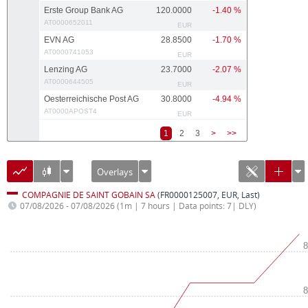
Erste Group Bank AG
120.0000
-1.40 %
AT0000652011
EUR
EVN AG
28.8500
-1.70 %
AT0000741053
EUR
Lenzing AG
23.7000
-2.07 %
AT0000644505
EUR
Oesterreichische Post AG
30.8000
-4.94 %
AT0000APOST4
EUR
1
2
3
>
>>
Overlays
COMPAGNIE DE SAINT GOBAIN SA
(FR0000125007, EUR, Last)
07/08/2026 - 07/08/2026
(1m | 7 hours | Data points: 7| DLY)