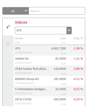
All
Indices
ATX
Name
Last
Chg. %
ISIN
Curr.
ATX
6,652.7300
-1.36 %
AT0000999982
EUR
Andritz AG
81.6000
-1.21 %
AT0000730007
EUR
AT&S Austria Tech.&Systemtech.
143.6000
-2.84 %
AT0000969985
EUR
BAWAG Group AG
182.9000
-0.11 %
AT0000BAWAG2
EUR
CA Immobilien Anlagen AG
24.2500
-0.21 %
AT0000641352
EUR
DO & CO AG
205.0000
-0.24 %
AT0000818802
EUR