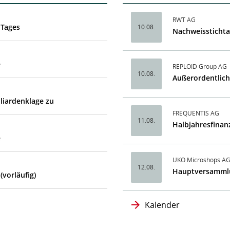
RWT AG
 Tages
10.08.
Nachweissticht
e
REPLOID Group AG
10.08.
Außerordentlic
lliardenklage zu
FREQUENTIS AG
11.08.
Halbjahresfinan
e
UKO Microshops A
12.08.
Hauptversamml
(vorläufig)
Kalender