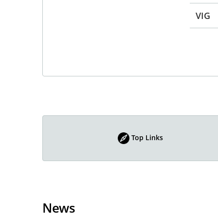
VIG
Top Links
News