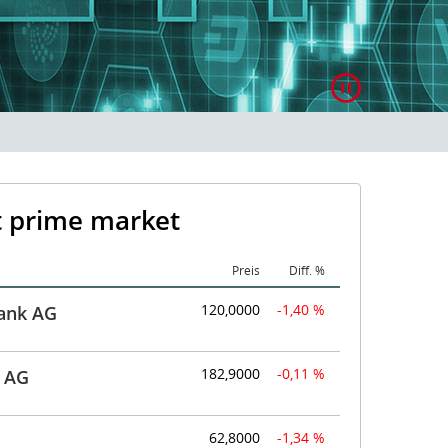
t prime market
Mar
Nam
Preis
Diff. %
120,0000
-1,40 %
ank AG
182,9000
-0,11 %
 AG
62,8000
-1,34 %