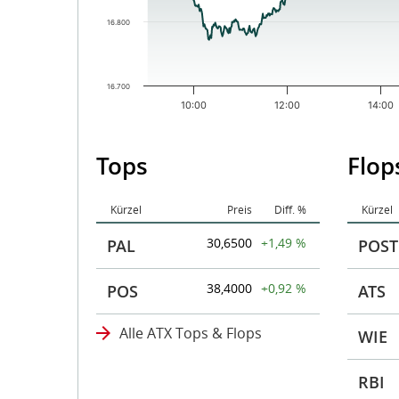
16.800
16.700
10:00
12:00
14:00
End of interactive chart.
Tops
Flop
Kürzel
Preis
Diff. %
Kürzel
30,6500
+1,49 %
PAL
POST
38,4000
+0,92 %
POS
ATS
Alle ATX Tops & Flops
WIE
RBI