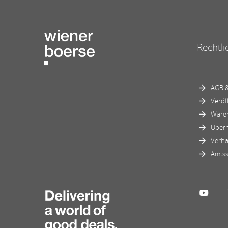
Rechtli
AGB &
Veröf
Ware
Über
Verha
Amtss