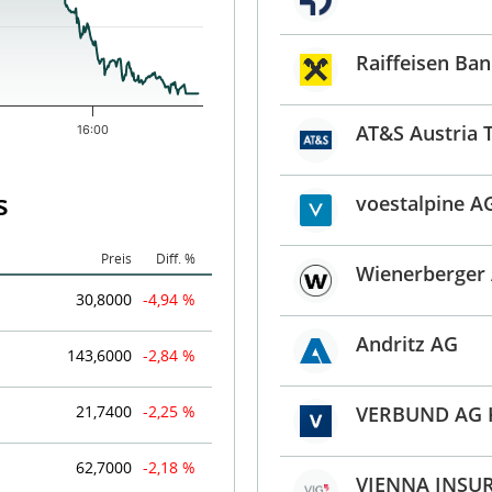
Raiffeisen Ban
AT&S Austria 
16:00
s
voestalpine A
Preis
Diff. %
Wienerberger
30,8000
-4,94 %
Andritz AG
143,6000
-2,84 %
21,7400
-2,25 %
VERBUND AG K
62,7000
-2,18 %
VIENNA INSU