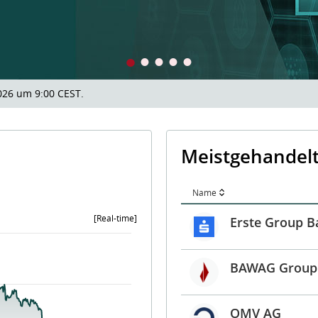
026 um 9:00 CEST.
Meistgehandel
Name
[Real-time]
Erste Group B
s from 2026-08-07 09:00:55 to 2026-08-07 17:50:02.
BAWAG Group
ges from 16714.19 to 16956.82.
OMV AG