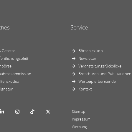
ches
Service
 Gesetze
Börsenlexikon
fentlichungsblatt
Newsletter
nbörse
Veranstaltungsrückblicke
nahmekommission
Broschüren und Publikationen
ltenskodex
Wertpapierberatende
ignatur
Kontakt
Sitemap
Impressum
Werbung