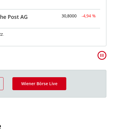
30,8000
-4,94 %
che Post AG
Rea
z.
Wiener Börse Live
e